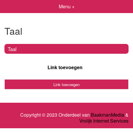
Menu +
Taal
Taal
Link toevoegen
Link toevoegen
Copyright © 2023 Onderdeel van
BaakmanMedia
&
Vrolijk Internet Services